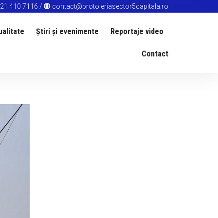
21 410 7116
/
contact@protoieriasector5capitala.ro
ualitate
Știri și evenimente
Reportaje video
Contact