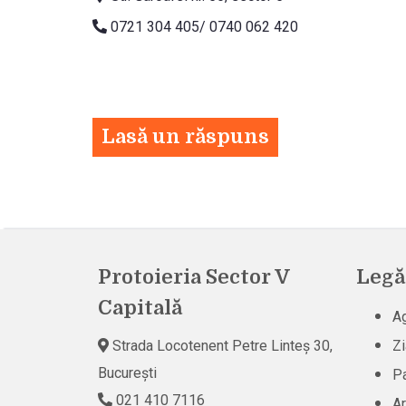
0721 304 405/ 0740 062 420
Lasă un răspuns
Protoieria Sector V
Legă
Capitală
Ag
Strada Locotenent Petre Linteș 30,
Zi
București
Pa
021 410 7116
Ar