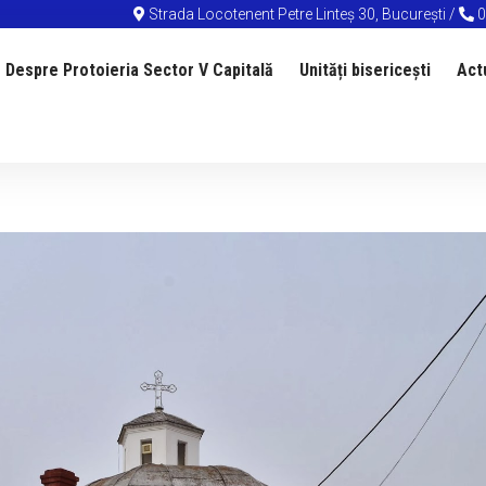
Strada Locotenent Petre Linteș 30, București /
0
Despre Protoieria Sector V Capitală
Unități bisericești
Act