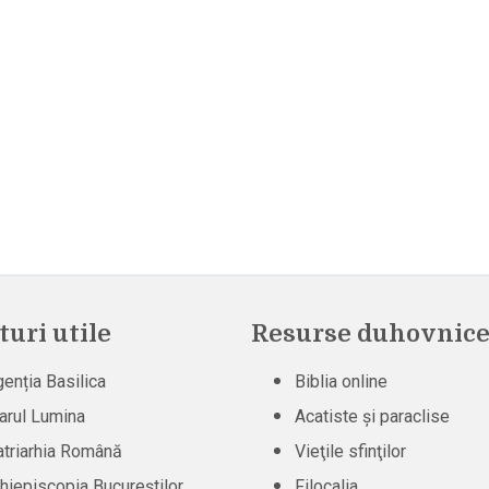
turi utile
Resurse duhovnice
enția Basilica
Biblia online
arul Lumina
Acatiste şi paraclise
triarhia Română
Vieţile sfinţilor
hiepiscopia Bucureștilor
Filocalia