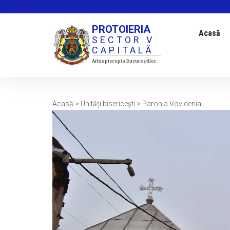
Sari
la
PROTOIERIA
conținut
Acasă
SECTOR V
CAPITALĂ
Arhiepiscopia Bucureștilor
Acasă
>
Unități bisericești
>
Parohia Vovidenia