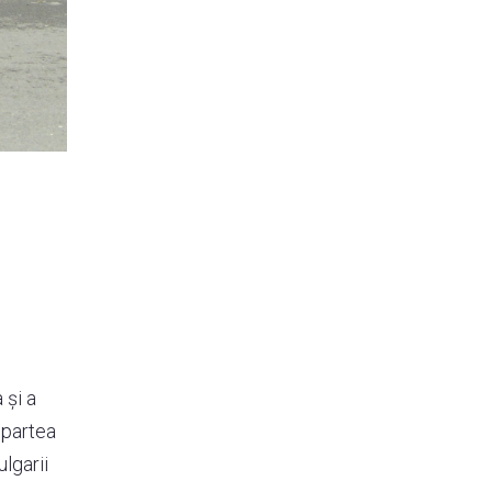
și a
 partea
lgarii