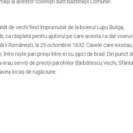
rmași ai acestor coloniști sunt băstinașii Comunei
tât de vechi fiind împrumutat de la boierul Lupu Buliga,
 ca răsplată pentru ajutorul pe care acesta l-a dat voievod
ării Românești, la 25 octombrie 1632. Casele care existau,
ntre niște pari prinși între ei cu șipci de brad. Din punct 
a
erau serviți de preoții parohiilor Bărbătescu Vechi, Sfânt
 avea locaș de rugăciune.