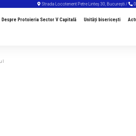
Strada Locotenent Petre Linteș 30, București /
0
Despre Protoieria Sector V Capitală
Unități bisericești
Act
 I