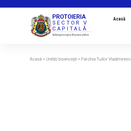
Sari
la
PROTOIERIA
conținut
Acasă
SECTOR V
CAPITALĂ
Arhiepiscopia Bucureștilor
Acasă
>
Unități bisericești
>
Parohia Tudor Vladimirescu