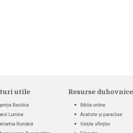
turi utile
Resurse duhovnice
enția Basilica
Biblia online
arul Lumina
Acatiste şi paraclise
triarhia Română
Vieţile sfinţilor