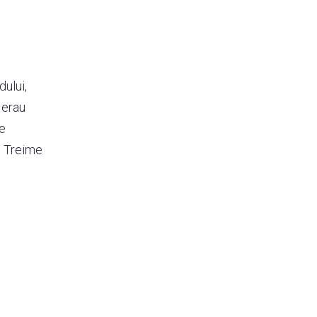
ului,
 erau
de
a Treime