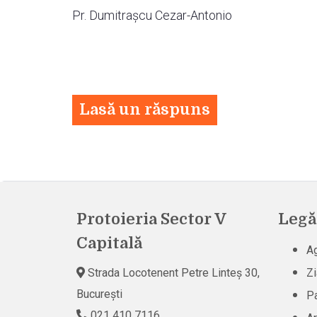
Pr. Dumitrașcu Cezar-Antonio
Lasă un răspuns
Protoieria Sector V
Legă
Capitală
Ag
Strada Locotenent Petre Linteș 30,
Zi
București
Pa
021 410 7116