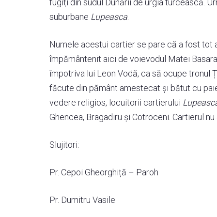
fugiți din sudul Dunării de urgia turcească. U
suburbane
Lupeasca
.
Numele acestui cartier se pare că a fost tot a
împământenit aici de voievodul Matei Basarab,
împotriva lui Leon Vodă, ca să ocupe tronul Ț
făcute din pământ amestecat și bătut cu paie, î
vedere religios, locuitorii cartierului
Lupeasc
Ghencea, Bragadiru și Cotroceni. Cartierul nu
Slujitori:
Pr. Cepoi Gheorghiță – Paroh
Pr. Dumitru Vasile