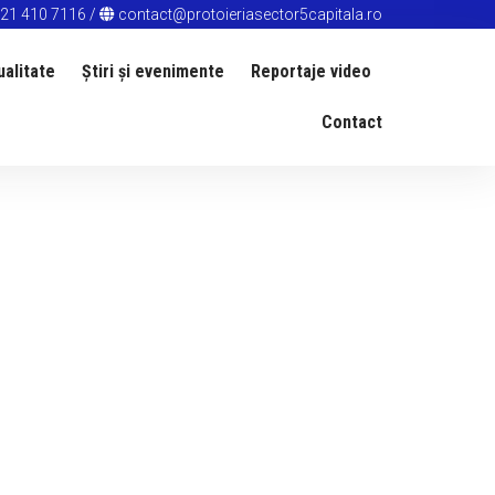
21 410 7116
/
contact@protoieriasector5capitala.ro
ualitate
Știri și evenimente
Reportaje video
Contact