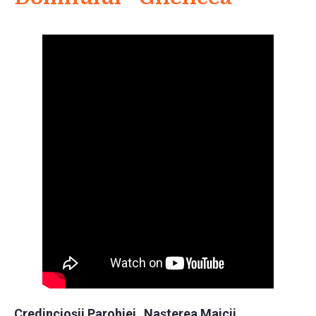
Credincioşii Parohiei „Naşterea Maicii