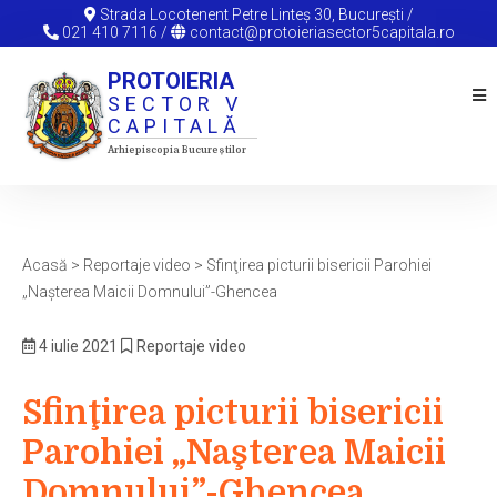
Sari
Strada Locotenent Petre Linteș 30, București /
021 410 7116
/
contact@protoieriasector5capitala.ro
la
conținut
PROTOIERIA
SECTOR V
CAPITALĂ
Arhiepiscopia Bucureștilor
Acasă
>
Reportaje video
>
Sfinţirea picturii bisericii Parohiei
„Naşterea Maicii Domnului”-Ghencea
4 iulie 2021
Reportaje video
Sfinţirea picturii bisericii
Parohiei „Naşterea Maicii
Domnului”-Ghencea