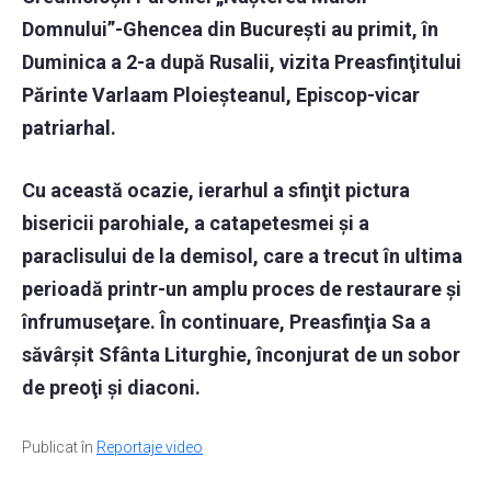
Domnului”-Ghencea din București au primit, în
Duminica a 2-a după Rusalii, vizita Preasfinţitului
Părinte Varlaam Ploieşteanul, Episcop-vicar
patriarhal.
Cu această ocazie, ierarhul a sfinţit pictura
bisericii parohiale, a catapetesmei şi a
paraclisului de la demisol, care a trecut în ultima
perioadă printr-un amplu proces de restaurare şi
înfrumuseţare. În continuare, Preasfinţia Sa a
săvârşit Sfânta Liturghie, înconjurat de un sobor
de preoţi şi diaconi.
Publicat în
Reportaje video